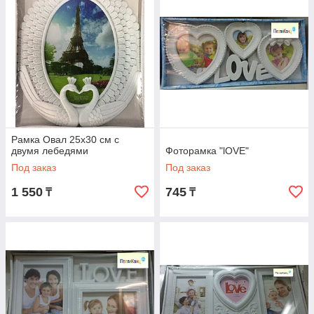
Рамка Овал 25х30 см с
двумя лебедями
Фоторамка "lOVE"
Под заказ
Под заказ
1 550
745
₸
₸