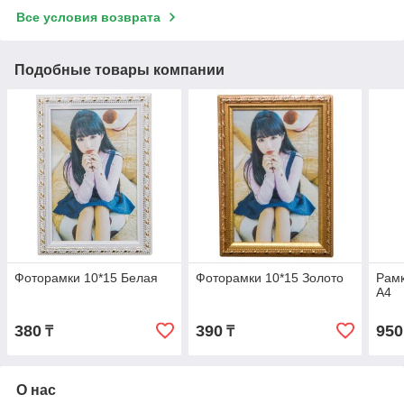
Все условия возврата
Подобные товары компании
Фоторамки 10*15 Белая
Фоторамки 10*15 Золото
Рамк
А4
380
390
950
₸
₸
О нас