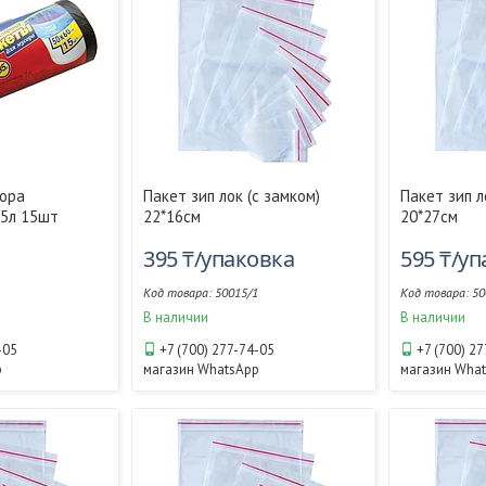
сора
Пакет зип лок (с замком)
Пакет зип л
35л 15шт
22*16см
20*27см
395 ₸/упаковка
595 ₸/у
50015/1
50
В наличии
В наличии
-05
+7 (700) 277-74-05
+7 (700) 2
p
магазин WhatsApp
магазин Wha