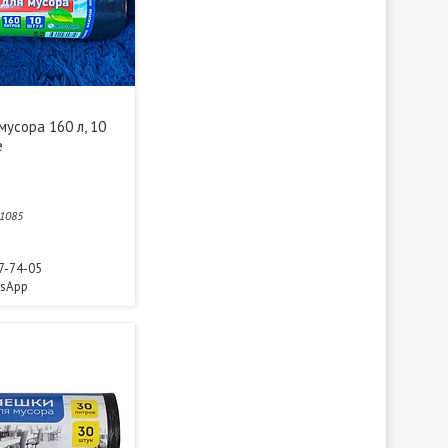
усора 160 л, 10
е
1085
77-74-05
tsApp