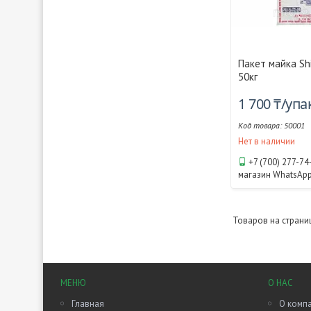
Пакет майка Sh
50кг
1 700 ₸/уп
50001
Нет в наличии
+7 (700) 277-74
магазин WhatsAp
МЕНЮ
О НАС
Главная
О комп