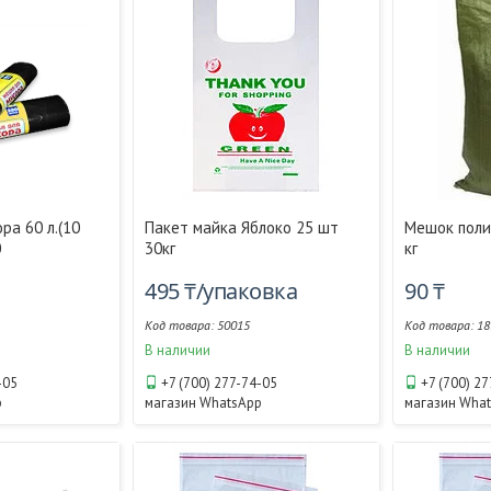
ра 60 л.(10
Пакет майка Яблоко 25 шт
Мешок поли
0
30кг
кг
495 ₸/упаковка
90 ₸
50015
18
В наличии
В наличии
-05
+7 (700) 277-74-05
+7 (700) 2
p
магазин WhatsApp
магазин Wha