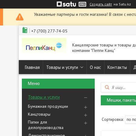
Создать сайт
на Satu.kz
Уважаемые партнеры и гости магазина! В связи с нест
+7 (700) 277-74-05
Канцелярские товары и товары д
компании "Пеппи Канц"
Главная
Товары и услуги
О нас
Контакты
Д
Товары и услуги
Мешки, пакет
Бумажная продукции
Канцтовары
Папки для
делопроизводства
Демонстрационное