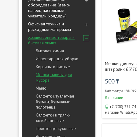
оборудование (демо-
панель, настольные
указатели, холдеры)
Офисная техника и
расходные материалы
Хозяйственные товары и
бытовая химия
Бытовая химия
Инвентарь для уборки
Мешки для мусо
Корзины офисные
шт) ролик 65*7
Мешки, пакеты для
500 ₸
мусора
Мыло
181019
Салфетки, туалетная
В наличии
бумага, бумажные
полотенца
+7 (700) 277-74
магазин WhatsAp
Салфетки и тряпки
хозяйственные
Полотенце кухонные
Вешалки и урны