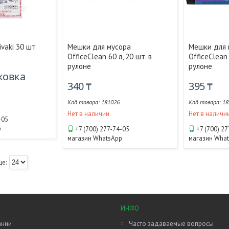
ivaki 30 шт
Мешки для мусора
Мешки для
OfficeClean 60 л, 20 шт. в
OfficeClean 
рулоне
рулоне
аковка
340 ₸
395 ₸
181026
18
Нет в наличии
Нет в наличи
-05
p
+7 (700) 277-74-05
+7 (700) 2
магазин WhatsApp
магазин Wha
ИНФО
ании
Часто задаваемые вопросы