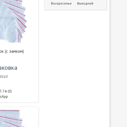
Воскресенье
Выходной
ок (с замком)
паковка
015/2
77-74-05
tsApp