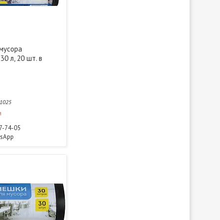
мусора
30 л, 20 шт. в
1025
и
77-74-05
tsApp