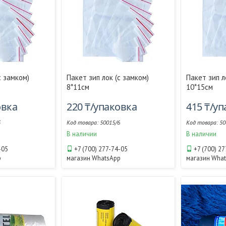
с замком)
Пакет зип лок (с замком)
Пакет зип л
8*11см
10*15см
овка
220 ₸/упаковка
415 ₸/у
5
50015/6
50
В наличии
В наличии
-05
+7 (700) 277-74-05
+7 (700) 2
p
магазин WhatsApp
магазин Wha