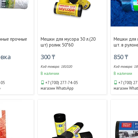
чные прочные
Мешки для мусора 30 л.(20
Мешки для м
шт) ролик 50*60
шт. в рулон
овка
300 ₸
850 ₸
181020
18
В наличии
В наличии
-05
+7 (700) 277-74-05
+7 (700) 2
p
магазин WhatsApp
магазин Wha