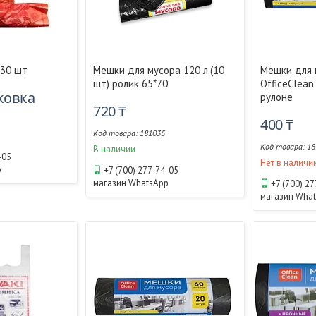
 30 шт
Мешки для мусора 120 л.(10
Мешки для 
шт) ролик 65*70
OfficeClean 
аковка
рулоне
720 ₸
400 ₸
181035
18
В наличии
-05
Нет в наличи
p
+7 (700) 277-74-05
магазин WhatsApp
+7 (700) 2
магазин Wha