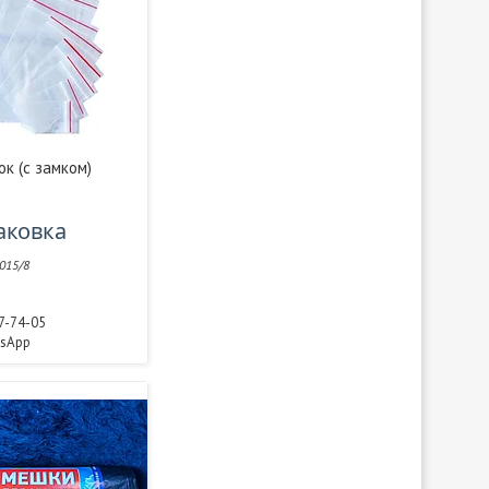
ок (с замком)
паковка
015/8
77-74-05
tsApp