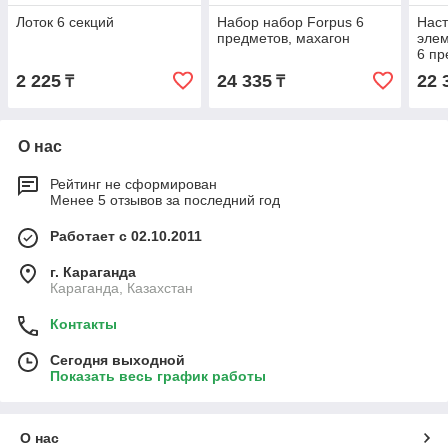
Лоток 6 секций
Набор набор Forpus 6
Наст
предметов, махагон
элем
6 пр
дере
2 225
24 335
22 
₸
₸
О нас
Рейтинг не сформирован
Менее 5 отзывов за последний год
Работает с 02.10.2011
г. Караганда
Караганда, Казахстан
Контакты
Сегодня выходной
Показать весь график работы
О нас