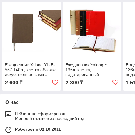
Ежедневник Yalong YL-E-
Ежедневник Yalong YL
Ежед
557 140л., клетка обложка
136л. клетка,
136л
искусственная замша
недатированный
нед
2 600
2 300
1 5
₸
₸
О нас
Рейтинг не сформирован
Менее 5 отзывов за последний год
Работает с 02.10.2011