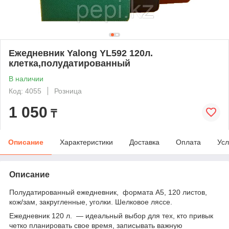
Ежедневник Yalong YL592 120л.
клетка,полудатированный
В наличии
Код: 4055
Розница
1 050
₸
Описание
Характеристики
Доставка
Оплата
Усл
Описание
Полудатированный ежедневник, формата А5, 120 листов,
кож/зам, закругленные, уголки. Шелковое ляссе.
Ежедневник 120 л. — идеальный выбор для тех, кто привык
четко планировать свое время, записывать важную