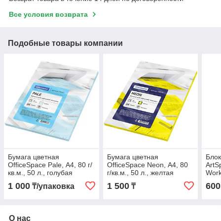
Все условия возврата
Подобные товары компании
Бумага цветная
Бумага цветная
Блок
OfficeSpace Pale, А4, 80 г/
OfficeSpace Neon, А4, 80
ArtS
кв.м., 50 л., голубая
г/кв.м., 50 л., желтая
Work
под
1 000
1 500
600
₸/упаковка
₸
О нас