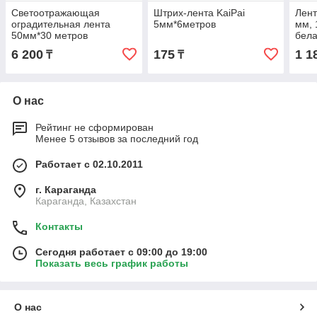
Светоотражающая
Штрих-лента KaiPai
Лент
оградительная лента
5мм*6метров
мм, 
50мм*30 метров
бел
6 200
175
1 1
₸
₸
О нас
Рейтинг не сформирован
Менее 5 отзывов за последний год
Работает с 02.10.2011
г. Караганда
Караганда, Казахстан
Контакты
Сегодня работает с 09:00 до 19:00
Показать весь график работы
О нас