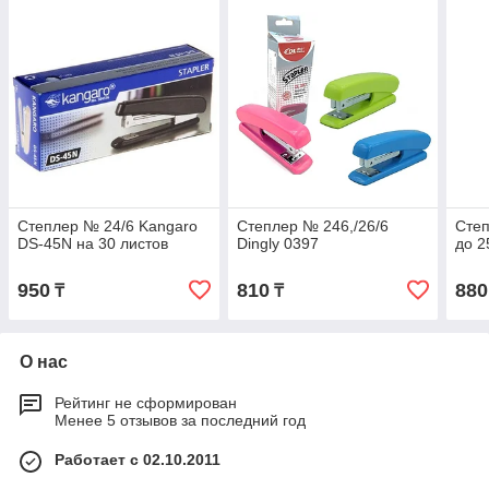
Степлер № 24/6 Kangaro
Степлер № 246,/26/6
Степ
DS-45N на 30 листов
Dingly 0397
до 2
950
810
880
₸
₸
О нас
Рейтинг не сформирован
Менее 5 отзывов за последний год
Работает с 02.10.2011