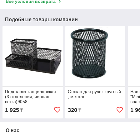
Все условия возврата
Подобные товары компании
Подставка канцелярская
Стакан для ручек круглый
Нас
(3 отделения, черная
, металл
"Min
сетка)9058
вра
1 925
320
1 9
₸
₸
О нас