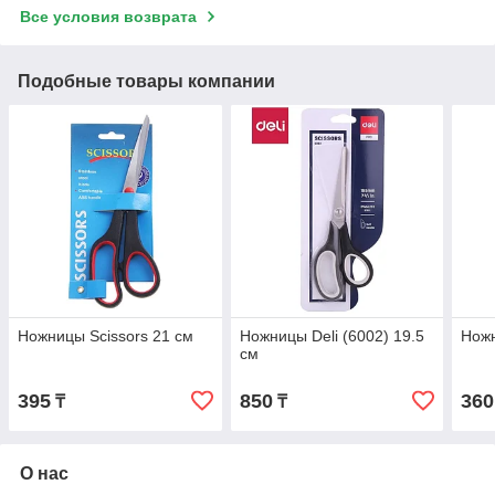
Все условия возврата
Подобные товары компании
Ножницы Scissors 21 см
Ножницы Deli (6002) 19.5
Ножн
см
395
850
360
₸
₸
О нас