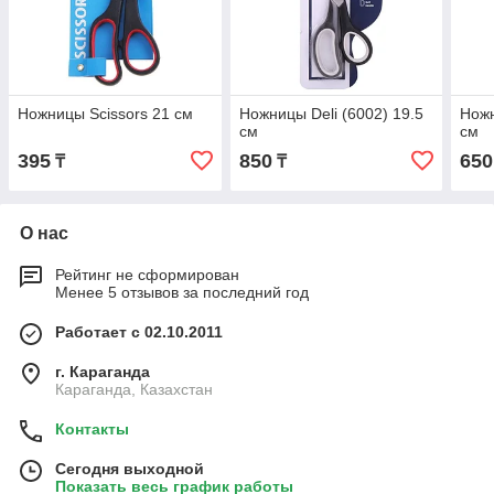
Ножницы Scissors 21 см
Ножницы Deli (6002) 19.5
Ножн
см
см
395
850
650
₸
₸
О нас
Рейтинг не сформирован
Менее 5 отзывов за последний год
Работает с 02.10.2011
г. Караганда
Караганда, Казахстан
Контакты
Сегодня выходной
Показать весь график работы