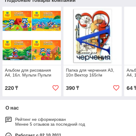
Подобные товары компании
Альбом для рисования
Папка для черчения А3,
Альб
А4, 16л. Мульти Пульти
10л Вектор 165г/м
А4, 
220
390
64
₸
₸
О нас
Рейтинг не сформирован
Менее 5 отзывов за последний год
Работает с 02.10.2011