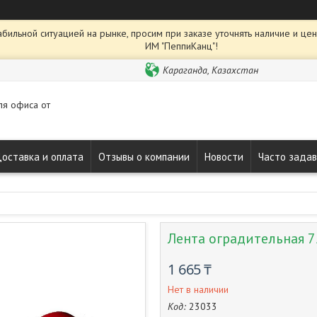
абильной ситуацией на рынке, просим при заказе уточнять наличие и це
ИМ "ПеппиКанц"!
Караганда, Казахстан
ля офиса от
оставка и оплата
Отзывы о компании
Новости
Часто зада
Лента оградительная 7
1 665 ₸
Нет в наличии
Код:
23033