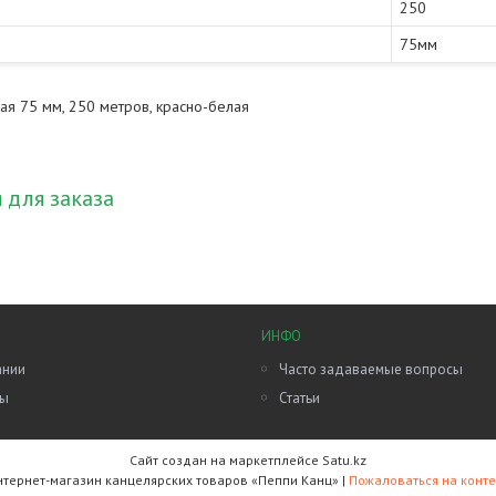
250
75мм
ая 75 мм, 250 метров, красно-белая
для заказа
ИНФО
ании
Часто задаваемые вопросы
ты
Статьи
Сайт создан на маркетплейсе
Satu.kz
Интернет-магазин канцелярских товаров «Пеппи Канц» |
Пожаловаться на конте