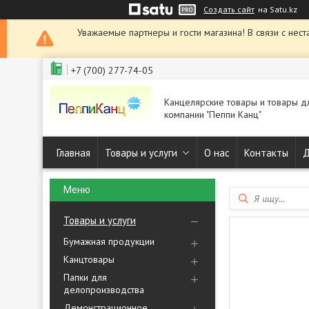
Создать сайт
на Satu.kz
Уважаемые партнеры и гости магазина! В связи с нест
+7 (700) 277-74-05
Канцелярские товары и товары д
компании "Пеппи Канц"
Главная
Товары и услуги
О нас
Контакты
Д
Товары и услуги
Бумажная продукции
Канцтовары
Папки для
делопроизводства
Демонстрационное