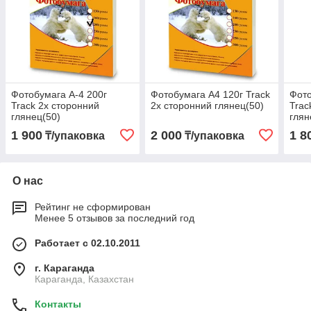
Фотобумага А-4 200г
Фотобумага А4 120г Track
Фото
Track 2х сторонний
2х сторонний глянец(50)
Trac
глянец(50)
глян
1 900
2 000
1 8
₸/упаковка
₸/упаковка
О нас
Рейтинг не сформирован
Менее 5 отзывов за последний год
Работает с 02.10.2011
г. Караганда
Караганда, Казахстан
Контакты