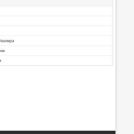
/копира
фии
я