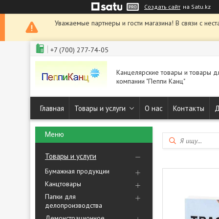
Создать сайт
на Satu.kz
Уважаемые партнеры и гости магазина! В связи с нест
+7 (700) 277-74-05
Канцелярские товары и товары д
компании "Пеппи Канц"
Главная
Товары и услуги
О нас
Контакты
Д
Товары и услуги
Бумажная продукции
Канцтовары
Папки для
делопроизводства
Демонстрационное