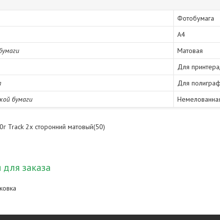
Фотобумага
A4
бумаги
Матовая
Для принтера
я
Для полигра
кой бумаги
Немелованна
г Track 2х сторонний матовый(50)
для заказа
ковка