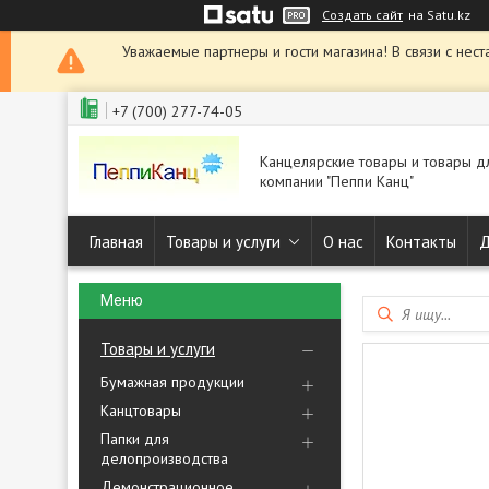
Создать сайт
на Satu.kz
Уважаемые партнеры и гости магазина! В связи с нест
+7 (700) 277-74-05
Канцелярские товары и товары д
компании "Пеппи Канц"
Главная
Товары и услуги
О нас
Контакты
Д
Товары и услуги
Бумажная продукции
Канцтовары
Папки для
делопроизводства
Демонстрационное