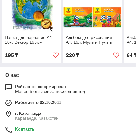
Папка для черчения А4,
Альбом для рисования
Альб
10л. Вектор 165г/м
А4, 16л. Мульти Пульти
А4, 
195
220
64
₸
₸
О нас
Рейтинг не сформирован
Менее 5 отзывов за последний год
Работает с 02.10.2011
г. Караганда
Караганда, Казахстан
Контакты