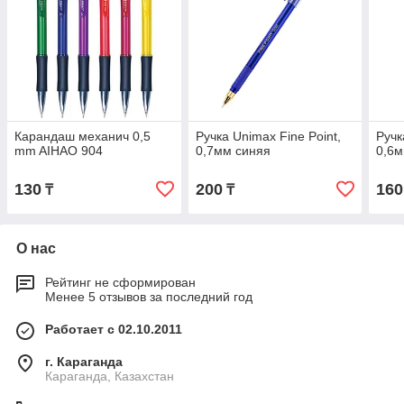
Карандаш механич 0,5
Ручка Unimax Fine Point,
Ручк
mm AIHAO 904
0,7мм синяя
0,6м
130
200
160
₸
₸
О нас
Рейтинг не сформирован
Менее 5 отзывов за последний год
Работает с 02.10.2011
г. Караганда
Караганда, Казахстан