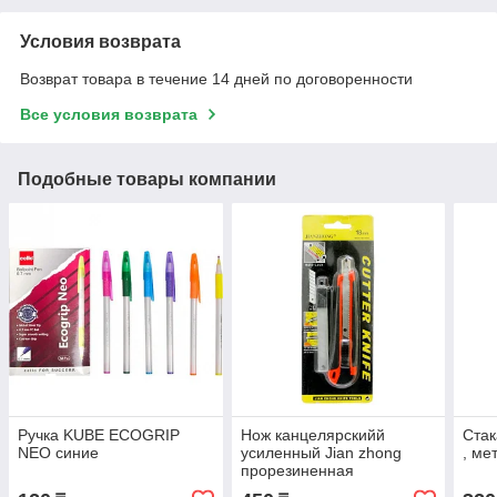
Условия возврата
Возврат товара в течение 14 дней по договоренности
Все условия возврата
Подобные товары компании
Ручка KUBE ECOGRIP
Нож канцелярскийй
Стак
NEO синие
усиленный Jian zhong
, ме
прорезиненная
ручка(комплект